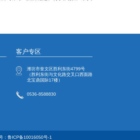
客户专区
潍坊市奎文区胜利东街4799号
（胜利东街与文化路交叉口西面路
北宝鼎国际17楼）
0536-8588830
号：
鲁ICP备10016050号-1