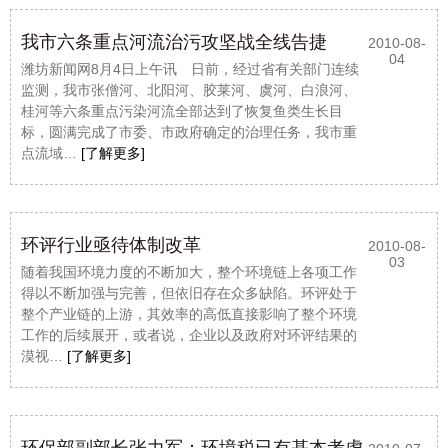
我市六条重点河流治污攻坚战全线告捷
2010-08-
04
潍坊新闻网8月4日上午讯 日前，经过省有关部门连续
监测，我市张僧河、北阳河、胶莱河、虞河、白浪河、
桂河等六条重点污染河流全部达到了恢复鱼类生长目
标，圆满完成了市委、市政府确定的治理任务，我市重
点流域…
[了解更多]
环评行业亟待体制改革
2010-08-
03
随着我国环境力度的不断加大，整个环境链上各项工作
得以不断加强与完善，但依旧存在众多缺陷。环评处于
整个产业链的上游，其效率的高低直接影响了整个环境
工作的后续展开，或者说，企业以及政府对环评结果的
漠视…
[了解更多]